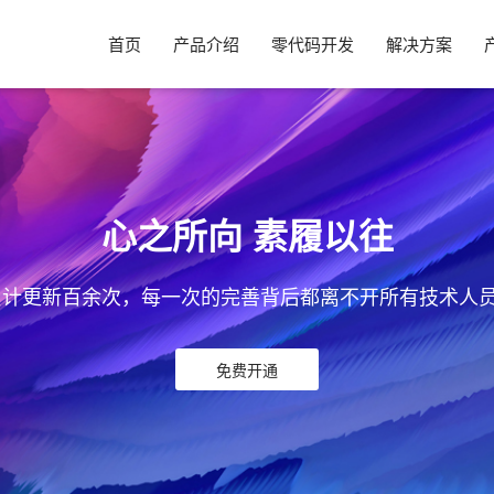
首页
产品介绍
零代码开发
解决方案
心之所向 素履以往
累计更新百余次，每一次的完善背后都离不开所有技术人
免费开通